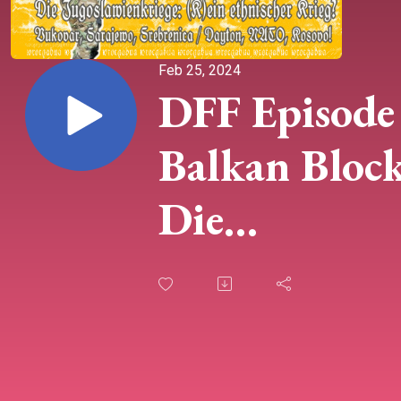
Feb 25, 2024
DFF Episode 
Balkan Block
Die
Jugoslawienk
- (K)ein
ethnischer K